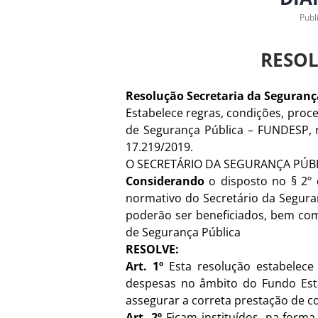
Publ
RESOL
Resolução Secretaria da Seguranç
Estabelece regras, condições, pro
de Segurança Pública – FUNDESP, r
17.219/2019.
O SECRETÁRIO DA SEGURANÇA PÚBLIC
Considerando
o disposto no § 2º 
normativo do Secretário da Seguran
poderão ser beneficiados, bem com
de Segurança Pública
RESOLVE:
Art. 1º
Esta resolução estabelece 
despesas no âmbito do Fundo Estad
assegurar a correta prestação de co
Art. 2º
Ficam instituídos, na form