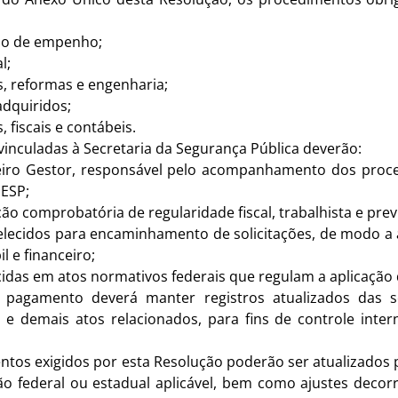
ação de empenho;
l;
s, reformas e engenharia;
adquiridos;
 fiscais e contábeis.
inculadas à Secretaria da Segurança Pública deverão:
eiro Gestor, responsável pelo acompanhamento dos proc
DESP;
ão comprobatória de regularidade fiscal, trabalhista e pre
belecidos para encaminhamento de solicitações, de modo a 
 e financeiro;
ecidas em atos normativos federais que regulam a aplicação
pagamento deverá manter registros atualizados das so
s e demais atos relacionados, para fins de controle inter
os exigidos por esta Resolução poderão ser atualizados
ção federal ou estadual aplicável, bem como ajustes decor