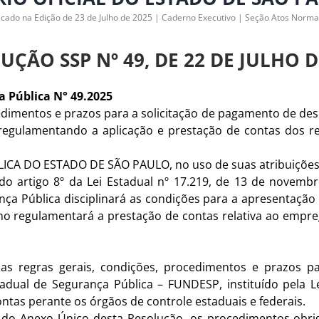
icado na Edição de 23 de Julho de 2025 | Caderno Executivo | Seção Atos Norma
UÇÃO SSP Nº 49, DE 22 DE JULHO D
a Pública N° 49.2025
cedimentos e prazos para a solicitação de pagamento de de
egulamentando a aplicação e prestação de contas dos re
A DO ESTADO DE SÃO PAULO, no uso de suas atribuições 
do artigo 8º da Lei Estadual nº 17.219, de 13 de novemb
ça Pública disciplinará as condições para a apresentação 
o regulamentará a prestação de contas relativa ao empr
as regras gerais, condições, procedimentos e prazos p
ual de Segurança Pública – FUNDESP, instituído pela Le
ntas perante os órgãos de controle estaduais e federais.
a do Anexo Único desta Resolução, os procedimentos obr