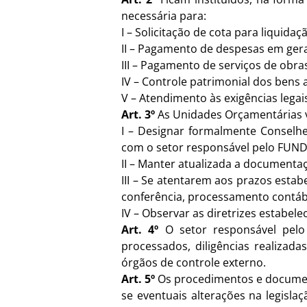
necessária para:
I – Solicitação de cota para liquid
II – Pagamento de despesas em gera
III – Pagamento de serviços de obra
IV – Controle patrimonial dos bens 
V – Atendimento às exigências legais,
Art. 3º
As Unidades Orçamentárias v
I – Designar formalmente Conselh
com o setor responsável pelo FUN
II – Manter atualizada a documentaç
III – Se atentarem aos prazos esta
conferência, processamento contábil
IV – Observar as diretrizes estabel
Art. 4º
O setor responsável pelo 
processados, diligências realizada
órgãos de controle externo.
Art. 5º
Os procedimentos e document
se eventuais alterações na legisla