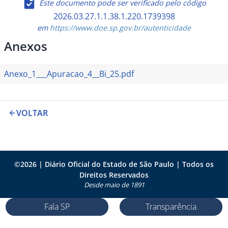
Este documento pode ser verificado pelo código
2026.03.27.1.1.38.1.220.1739398
em
https://www.doe.sp.gov.br/autenticidade
Anexos
Anexo_1___Apuracao_4__Bi_25.pdf
VOLTAR
©
2026
| Diário Oficial do Estado de São Paulo | Todos os
Direitos Reservados
Desde maio de 1891
Fala SP
Transparência