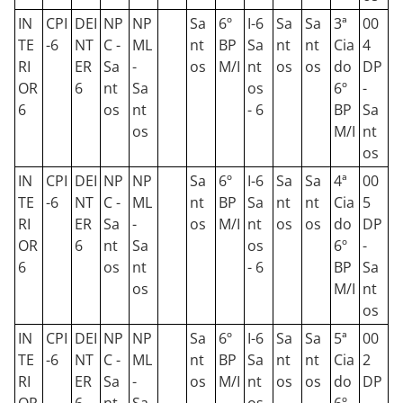
IN
CPI
DEI
NP
NP
Sa
6º
I-6
Sa
Sa
3ª
00
TE
-6
NT
C -
ML
nt
BP
Sa
nt
nt
Cia
4
RI
ER
Sa
-
os
M/I
nt
os
os
do
DP
OR
6
nt
Sa
os
6º
-
6
os
nt
- 6
BP
Sa
os
M/I
nt
os
IN
CPI
DEI
NP
NP
Sa
6º
I-6
Sa
Sa
4ª
00
TE
-6
NT
C -
ML
nt
BP
Sa
nt
nt
Cia
5
RI
ER
Sa
-
os
M/I
nt
os
os
do
DP
OR
6
nt
Sa
os
6º
-
6
os
nt
- 6
BP
Sa
os
M/I
nt
os
IN
CPI
DEI
NP
NP
Sa
6º
I-6
Sa
Sa
5ª
00
TE
-6
NT
C -
ML
nt
BP
Sa
nt
nt
Cia
2
RI
ER
Sa
-
os
M/I
nt
os
os
do
DP