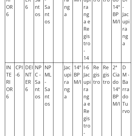
OR
6
nt
Sa
ng
ra
14º
-
6
os
nt
a
ng
BP
Jac
os
a e
M/I
upi
Re
ra
gis
ng
tro
a
-
14
IN
CPI
DEI
NP
NP
Jac
14º
I-6
Re
Re
2ª
D
TE
-6
NT
C -
ML
upi
BP
Jac
gis
gis
Cia
M -
RI
ER
Sa
-
ra
M/I
upi
tro
tro
do
Ba
OR
6
nt
Sa
ng
ra
14º
rra
6
os
nt
a
ng
BP
do
os
a e
M/I
Tu
Re
rvo
gis
tro
-