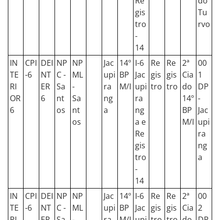
Re
do
gis
Tu
tro
rvo
-
14
IN
CPI
DEI
NP
NP
Jac
14º
I-6
Re
Re
2ª
00
TE
-6
NT
C -
ML
upi
BP
Jac
gis
gis
Cia
1
RI
ER
Sa
-
ra
M/I
upi
tro
tro
do
DP
OR
6
nt
Sa
ng
ra
14º
-
6
os
nt
a
ng
BP
Jac
os
a e
M/I
upi
Re
ra
gis
ng
tro
a
-
14
IN
CPI
DEI
NP
NP
Jac
14º
I-6
Re
Re
2ª
00
TE
-6
NT
C -
ML
upi
BP
Jac
gis
gis
Cia
2
RI
ER
Sa
-
ra
M/I
upi
tro
tro
do
DP