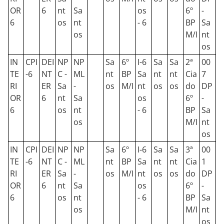
OR
6
nt
Sa
os
6º
-
6
os
nt
- 6
BP
Sa
os
M/I
nt
os
IN
CPI
DEI
NP
NP
Sa
6º
I-6
Sa
Sa
2ª
00
TE
-6
NT
C -
ML
nt
BP
Sa
nt
nt
Cia
7
RI
ER
Sa
-
os
M/I
nt
os
os
do
DP
OR
6
nt
Sa
os
6º
-
6
os
nt
- 6
BP
Sa
os
M/I
nt
os
IN
CPI
DEI
NP
NP
Sa
6º
I-6
Sa
Sa
3ª
00
TE
-6
NT
C -
ML
nt
BP
Sa
nt
nt
Cia
1
RI
ER
Sa
-
os
M/I
nt
os
os
do
DP
OR
6
nt
Sa
os
6º
-
6
os
nt
- 6
BP
Sa
os
M/I
nt
os