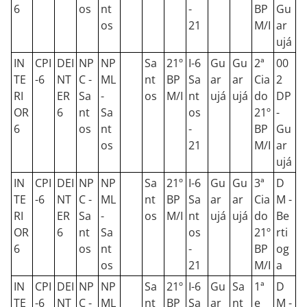
6
os
nt
-
BP
Gu
os
21
M/I
ar
ujá
IN
CPI
DEI
NP
NP
Sa
21º
I-6
Gu
Gu
2ª
00
TE
-6
NT
C -
ML
nt
BP
Sa
ar
ar
Cia
2
RI
ER
Sa
-
os
M/I
nt
ujá
ujá
do
DP
OR
6
nt
Sa
os
21º
-
6
os
nt
-
BP
Gu
os
21
M/I
ar
ujá
IN
CPI
DEI
NP
NP
Sa
21º
I-6
Gu
Gu
3ª
D
TE
-6
NT
C -
ML
nt
BP
Sa
ar
ar
Cia
M -
RI
ER
Sa
-
os
M/I
nt
ujá
ujá
do
Be
OR
6
nt
Sa
os
21º
rti
6
os
nt
-
BP
og
os
21
M/I
a
IN
CPI
DEI
NP
NP
Sa
21º
I-6
Gu
Sa
1ª
D
TE
-6
NT
C -
ML
nt
BP
Sa
ar
nt
e
M -