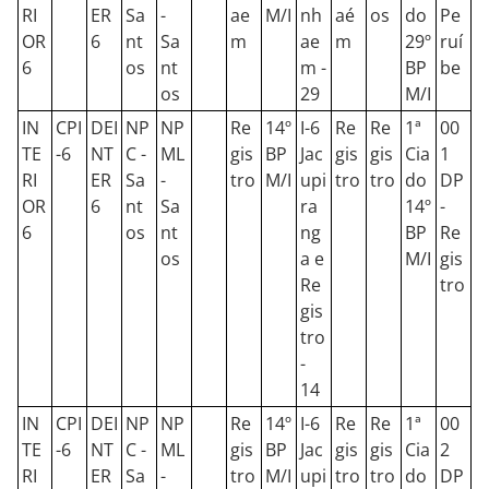
RI
ER
Sa
-
ae
M/I
nh
aé
os
do
Pe
OR
6
nt
Sa
m
ae
m
29º
ruí
6
os
nt
m -
BP
be
os
29
M/I
IN
CPI
DEI
NP
NP
Re
14º
I-6
Re
Re
1ª
00
TE
-6
NT
C -
ML
gis
BP
Jac
gis
gis
Cia
1
RI
ER
Sa
-
tro
M/I
upi
tro
tro
do
DP
OR
6
nt
Sa
ra
14º
-
6
os
nt
ng
BP
Re
os
a e
M/I
gis
Re
tro
gis
tro
-
14
IN
CPI
DEI
NP
NP
Re
14º
I-6
Re
Re
1ª
00
TE
-6
NT
C -
ML
gis
BP
Jac
gis
gis
Cia
2
RI
ER
Sa
-
tro
M/I
upi
tro
tro
do
DP