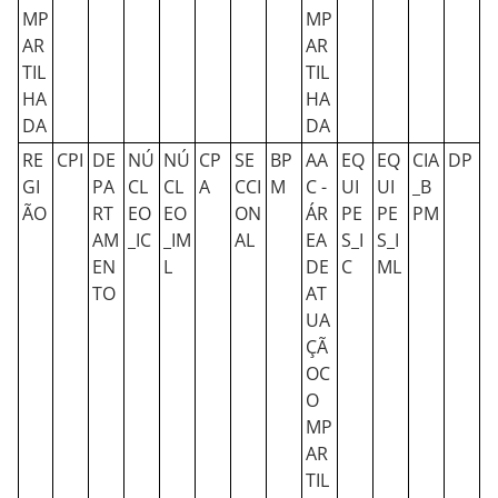
MP
MP
AR
AR
TIL
TIL
HA
HA
DA
DA
RE
CPI
DE
NÚ
NÚ
CP
SE
BP
AA
EQ
EQ
CIA
DP
GI
PA
CL
CL
A
CCI
M
C -
UI
UI
_B
ÃO
RT
EO
EO
ON
ÁR
PE
PE
PM
AM
_IC
_IM
AL
EA
S_I
S_I
EN
L
DE
C
ML
TO
AT
UA
ÇÃ
OC
O
MP
AR
TIL