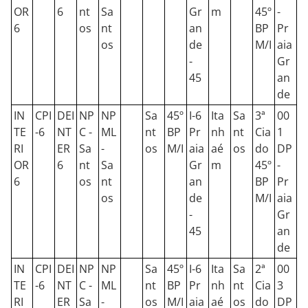
OR
6
nt
Sa
Gr
m
45º
-
6
os
nt
an
BP
Pr
os
de
M/I
aia
-
Gr
45
an
de
IN
CPI
DEI
NP
NP
Sa
45º
I-6
Ita
Sa
3ª
00
TE
-6
NT
C -
ML
nt
BP
Pr
nh
nt
Cia
1
RI
ER
Sa
-
os
M/I
aia
aé
os
do
DP
OR
6
nt
Sa
Gr
m
45º
-
6
os
nt
an
BP
Pr
os
de
M/I
aia
-
Gr
45
an
de
IN
CPI
DEI
NP
NP
Sa
45º
I-6
Ita
Sa
2ª
00
TE
-6
NT
C -
ML
nt
BP
Pr
nh
nt
Cia
3
RI
ER
Sa
-
os
M/I
aia
aé
os
do
DP