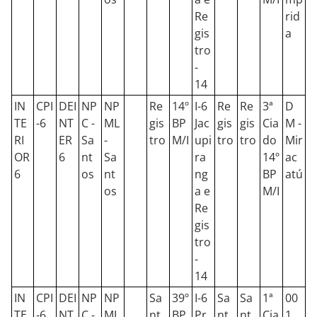
Re
rid
gis
a
tro
-
14
IN
CPI
DEI
NP
NP
Re
14º
I-6
Re
Re
3ª
D
TE
-6
NT
C -
ML
gis
BP
Jac
gis
gis
Cia
M -
RI
ER
Sa
-
tro
M/I
upi
tro
tro
do
Mir
OR
6
nt
Sa
ra
14º
ac
6
os
nt
ng
BP
atú
os
a e
M/I
Re
gis
tro
-
14
IN
CPI
DEI
NP
NP
Sa
39º
I-6
Sa
Sa
1ª
00
TE
-6
NT
C -
ML
nt
BP
Pr
nt
nt
Cia
1