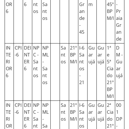
OR
6
nt
Sa
Gr
m
45º
-
6
os
nt
an
BP
Pr
os
de
M/I
aia
-
Gr
45
an
de
IN
CPI
DEI
NP
NP
Sa
21º
I-6
Gu
Gu
1ª
D
TE
-6
NT
C -
ML
nt
BP
Sa
ar
ar
e
M -
RI
ER
Sa
-
os
M/I
nt
ujá
ujá
5ª
Gu
OR
6
nt
Sa
os
Cia
ar
6
os
nt
-
do
ujá
os
21
21º
BP
M/I
IN
CPI
DEI
NP
NP
Sa
21º
I-6
Gu
Gu
2ª
00
TE
-6
NT
C -
ML
nt
BP
Sa
ar
ar
Cia
1
RI
ER
Sa
-
os
M/I
nt
ujá
ujá
do
DP
OR
6
nt
Sa
os
21º
-