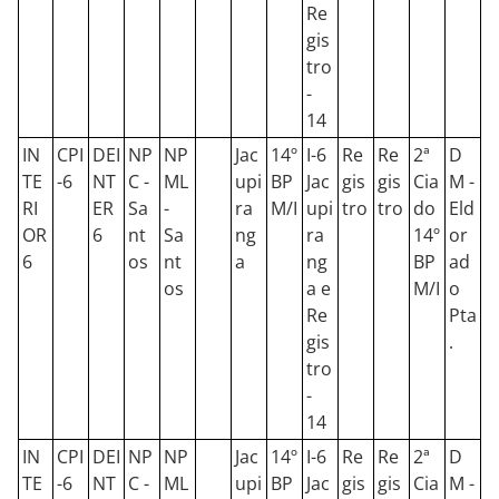
Re
gis
tro
-
14
IN
CPI
DEI
NP
NP
Jac
14º
I-6
Re
Re
2ª
D
TE
-6
NT
C -
ML
upi
BP
Jac
gis
gis
Cia
M -
RI
ER
Sa
-
ra
M/I
upi
tro
tro
do
Eld
OR
6
nt
Sa
ng
ra
14º
or
6
os
nt
a
ng
BP
ad
os
a e
M/I
o
Re
Pta
gis
.
tro
-
14
IN
CPI
DEI
NP
NP
Jac
14º
I-6
Re
Re
2ª
D
TE
-6
NT
C -
ML
upi
BP
Jac
gis
gis
Cia
M -