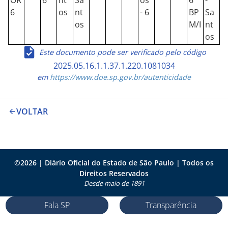
OR
6
nt
Sa
os
6º
-
6
os
nt
- 6
BP
Sa
os
M/I
nt
os
Este documento pode ser verificado pelo código
2025.05.16.1.1.37.1.220.1081034
em
https://www.doe.sp.gov.br/autenticidade
VOLTAR
©
2026
| Diário Oficial do Estado de São Paulo | Todos os
Direitos Reservados
Desde maio de 1891
Fala SP
Transparência