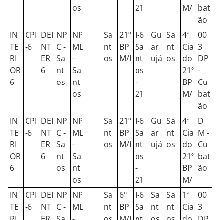
os
21
M/I
bat
ão
IN
CPI
DEI
NP
NP
Sa
21º
I-6
Gu
Sa
4ª
00
TE
-6
NT
C -
ML
nt
BP
Sa
ar
nt
Cia
3
RI
ER
Sa
-
os
M/I
nt
ujá
os
do
DP
OR
6
nt
Sa
os
21º
-
6
os
nt
-
BP
Cu
os
21
M/I
bat
ão
IN
CPI
DEI
NP
NP
Sa
21º
I-6
Gu
Sa
4ª
D
TE
-6
NT
C -
ML
nt
BP
Sa
ar
nt
Cia
M -
RI
ER
Sa
-
os
M/I
nt
ujá
os
do
Cu
OR
6
nt
Sa
os
21º
bat
6
os
nt
-
BP
ão
os
21
M/I
IN
CPI
DEI
NP
NP
Sa
6º
I-6
Sa
Sa
1ª
00
TE
-6
NT
C -
ML
nt
BP
Sa
nt
nt
Cia
3
RI
ER
Sa
-
os
M/I
nt
os
os
do
DP