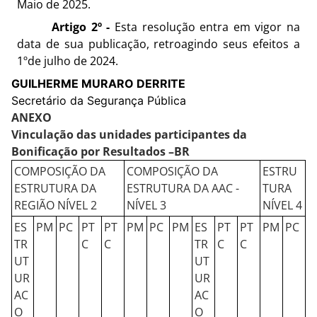
Maio de 2025.
Artigo 2º -
Esta resolução entra em vigor na
data de sua publicação, retroagindo seus efeitos a
1ºde julho de 2024.
GUILHERME MURARO DERRITE
Secretário da Segurança Pública
ANEXO
Vinculação das unidades participantes da
Bonificação por Resultados –BR
COMPOSIÇÃO DA
COMPOSIÇÃO DA
ESTRU
ESTRUTURA DA
ESTRUTURA DA AAC -
TURA
REGIÃO NÍVEL 2
NÍVEL 3
NÍVEL 4
ES
PM
PC
PT
PT
PM
PC
PM
ES
PT
PT
PM
PC
TR
C
C
TR
C
C
UT
UT
UR
UR
AC
AC
O
O