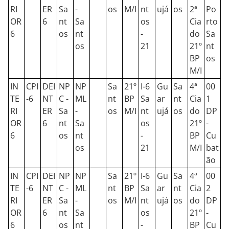
RI
ER
Sa
-
os
M/I
nt
ujá
os
2ª
Po
OR
6
nt
Sa
os
Cia
rto
6
os
nt
-
do
Sa
os
21
21º
nt
BP
os
M/I
IN
CPI
DEI
NP
NP
Sa
21º
I-6
Gu
Sa
4ª
00
TE
-6
NT
C -
ML
nt
BP
Sa
ar
nt
Cia
1
RI
ER
Sa
-
os
M/I
nt
ujá
os
do
DP
OR
6
nt
Sa
os
21º
-
6
os
nt
-
BP
Cu
os
21
M/I
bat
ão
IN
CPI
DEI
NP
NP
Sa
21º
I-6
Gu
Sa
4ª
00
TE
-6
NT
C -
ML
nt
BP
Sa
ar
nt
Cia
2
RI
ER
Sa
-
os
M/I
nt
ujá
os
do
DP
OR
6
nt
Sa
os
21º
-
6
os
nt
-
BP
Cu