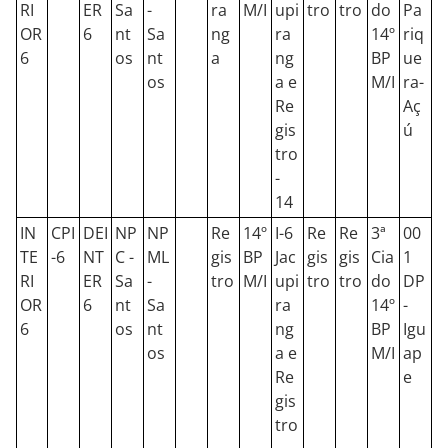
RI
ER
Sa
-
ra
M/I
upi
tro
tro
do
Pa
OR
6
nt
Sa
ng
ra
14º
riq
6
os
nt
a
ng
BP
ue
os
a e
M/I
ra-
Re
Aç
gis
ú
tro
-
14
IN
CPI
DEI
NP
NP
Re
14º
I-6
Re
Re
3ª
00
TE
-6
NT
C -
ML
gis
BP
Jac
gis
gis
Cia
1
RI
ER
Sa
-
tro
M/I
upi
tro
tro
do
DP
OR
6
nt
Sa
ra
14º
-
6
os
nt
ng
BP
Igu
os
a e
M/I
ap
Re
e
gis
tro