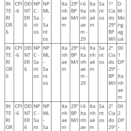
IN
CPI
DEI
NP
NP
Ita
29º
I-6
Ita
Sa
1ª
D
TE
-6
NT
C -
ML
nh
BP
Ita
nh
nt
Cia
M -
RI
ER
Sa
-
ae
M/I
nh
aé
os
do
Mo
OR
6
nt
Sa
m
ae
m
29º
ng
6
os
nt
m -
BP
ag
os
29
M/I
uá
IN
CPI
DEI
NP
NP
Ita
29º
I-6
Ita
Sa
2ª
00
TE
-6
NT
C -
ML
nh
BP
Ita
nh
nt
Cia
1
RI
ER
Sa
-
ae
M/I
nh
aé
os
do
DP
OR
6
nt
Sa
m
ae
m
29º
-
6
os
nt
m -
BP
Ita
os
29
M/I
nh
ae
m
IN
CPI
DEI
NP
NP
Ita
29º
I-6
Ita
Sa
2ª
00
TE
-6
NT
C -
ML
nh
BP
Ita
nh
nt
Cia
2
RI
ER
Sa
-
ae
M/I
nh
aé
os
do
DP
OR
6
nt
Sa
m
ae
m
29º
-