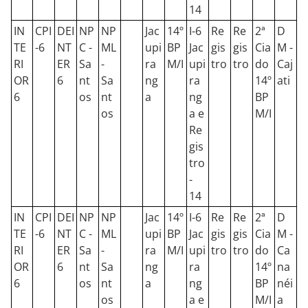
14
IN
CPI
DEI
NP
NP
Jac
14º
I-6
Re
Re
2ª
D
TE
-6
NT
C -
ML
upi
BP
Jac
gis
gis
Cia
M -
RI
ER
Sa
-
ra
M/I
upi
tro
tro
do
Caj
OR
6
nt
Sa
ng
ra
14º
ati
6
os
nt
a
ng
BP
os
a e
M/I
Re
gis
tro
-
14
IN
CPI
DEI
NP
NP
Jac
14º
I-6
Re
Re
2ª
D
TE
-6
NT
C -
ML
upi
BP
Jac
gis
gis
Cia
M -
RI
ER
Sa
-
ra
M/I
upi
tro
tro
do
Ca
OR
6
nt
Sa
ng
ra
14º
na
6
os
nt
a
ng
BP
néi
os
a e
M/I
a