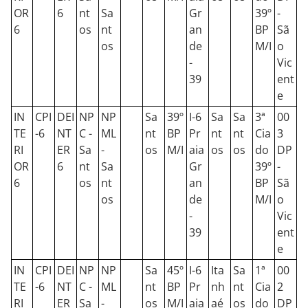
OR
6
nt
Sa
Gr
39º
-
6
os
nt
an
BP
Sã
os
de
M/I
o
-
Vic
39
ent
e
IN
CPI
DEI
NP
NP
Sa
39º
I-6
Sa
Sa
3ª
00
TE
-6
NT
C -
ML
nt
BP
Pr
nt
nt
Cia
3
RI
ER
Sa
-
os
M/I
aia
os
os
do
DP
OR
6
nt
Sa
Gr
39º
-
6
os
nt
an
BP
Sã
os
de
M/I
o
-
Vic
39
ent
e
IN
CPI
DEI
NP
NP
Sa
45º
I-6
Ita
Sa
1ª
00
TE
-6
NT
C -
ML
nt
BP
Pr
nh
nt
Cia
2
RI
ER
Sa
-
os
M/I
aia
aé
os
do
DP