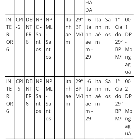
HA
DA
IN
CPI
DEI
NP
NP
Ita
29º
I-6
Ita
Sa
1ª
00
TE
-6
NT
C -
ML
nh
BP
Ita
nh
nt
Cia
1
RI
ER
Sa
-
ae
M/I
nh
aé
os
do
DP
OR
6
nt
Sa
m
ae
m
29º
-
6
os
nt
m -
BP
Mo
os
29
M/I
ng
ag
uá
IN
CPI
DEI
NP
NP
Ita
29º
I-6
Ita
Sa
1ª
00
TE
-6
NT
C -
ML
nh
BP
Ita
nh
nt
Cia
2
RI
ER
Sa
-
ae
M/I
nh
aé
os
do
DP
OR
6
nt
Sa
m
ae
m
29º
-
6
os
nt
m -
BP
Mo
os
29
M/I
ng
ag
uá