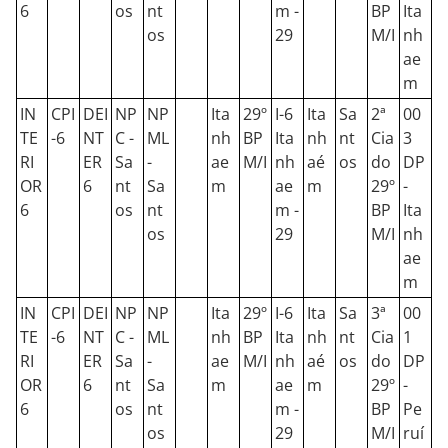
6
os
nt
m -
BP
Ita
os
29
M/I
nh
ae
m
IN
CPI
DEI
NP
NP
Ita
29º
I-6
Ita
Sa
2ª
00
TE
-6
NT
C -
ML
nh
BP
Ita
nh
nt
Cia
3
RI
ER
Sa
-
ae
M/I
nh
aé
os
do
DP
OR
6
nt
Sa
m
ae
m
29º
-
6
os
nt
m -
BP
Ita
os
29
M/I
nh
ae
m
IN
CPI
DEI
NP
NP
Ita
29º
I-6
Ita
Sa
3ª
00
TE
-6
NT
C -
ML
nh
BP
Ita
nh
nt
Cia
1
RI
ER
Sa
-
ae
M/I
nh
aé
os
do
DP
OR
6
nt
Sa
m
ae
m
29º
-
6
os
nt
m -
BP
Pe
os
29
M/I
ruí