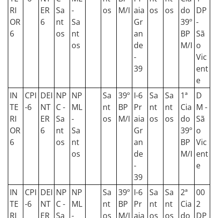
RI
ER
Sa
-
os
M/I
aia
os
os
do
DP
OR
6
nt
Sa
Gr
39º
-
6
os
nt
an
BP
Sã
os
de
M/I
o
-
Vic
39
ent
e
IN
CPI
DEI
NP
NP
Sa
39º
I-6
Sa
Sa
1ª
D
TE
-6
NT
C -
ML
nt
BP
Pr
nt
nt
Cia
M -
RI
ER
Sa
-
os
M/I
aia
os
os
do
Sã
OR
6
nt
Sa
Gr
39º
o
6
os
nt
an
BP
Vic
os
de
M/I
ent
-
e
39
IN
CPI
DEI
NP
NP
Sa
39º
I-6
Sa
Sa
2ª
00
TE
-6
NT
C -
ML
nt
BP
Pr
nt
nt
Cia
2
RI
ER
Sa
-
os
M/I
aia
os
os
do
DP