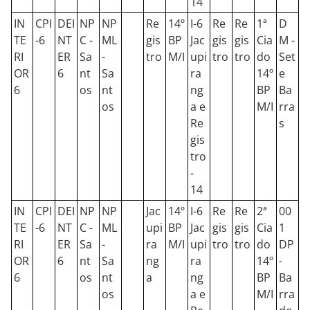
14
IN
CPI
DEI
NP
NP
Re
14º
I-6
Re
Re
1ª
D
TE
-6
NT
C -
ML
gis
BP
Jac
gis
gis
Cia
M -
RI
ER
Sa
-
tro
M/I
upi
tro
tro
do
Set
OR
6
nt
Sa
ra
14º
e
6
os
nt
ng
BP
Ba
os
a e
M/I
rra
Re
s
gis
tro
-
14
IN
CPI
DEI
NP
NP
Jac
14º
I-6
Re
Re
2ª
00
TE
-6
NT
C -
ML
upi
BP
Jac
gis
gis
Cia
1
RI
ER
Sa
-
ra
M/I
upi
tro
tro
do
DP
OR
6
nt
Sa
ng
ra
14º
-
6
os
nt
a
ng
BP
Ba
os
a e
M/I
rra