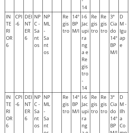
-
14
IN
CPI
DEI
NP
NP
Re
14º
I-6
Re
Re
3ª
D
TE
-6
NT
C -
ML
gis
BP
Jac
gis
gis
Cia
M -
RI
ER
Sa
-
tro
M/I
upi
tro
tro
do
Igu
OR
6
nt
Sa
ra
14º
ap
6
os
nt
ng
BP
e
os
a e
M/I
Re
gis
tro
-
14
IN
CPI
DEI
NP
NP
Re
14º
I-6
Re
Re
3ª
D
TE
-6
NT
C -
ML
gis
BP
Jac
gis
gis
Cia
M -
RI
ER
Sa
-
tro
M/I
upi
tro
tro
do
Ilh
OR
6
nt
Sa
ra
14º
a
6
os
nt
ng
BP
Co
os
a e
M/I
mp