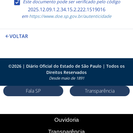
Este documento pode ser verificado pelo código
2025.12.09.1.2.34.15.2.222.1519016
em
https://www.doe.sp.gov.br/autenticidade
VOLTAR
©
2026
| Diário Oficial do Estado de São Paulo | Todos os
Direitos Reservados
Desde maio de 1891
Fala SP
Transparência
Ouvidoria
Transparência