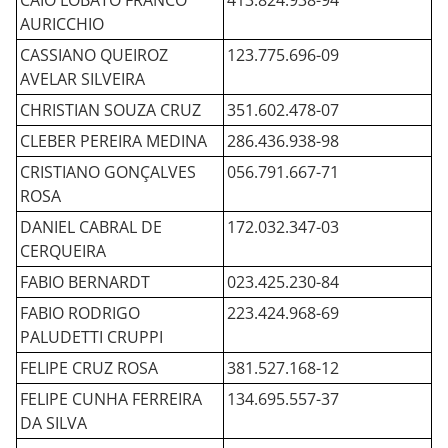
CAIO LOBATO FRANCO
413.824.938-94
AURICCHIO
CASSIANO QUEIROZ
123.775.696-09
AVELAR SILVEIRA
CHRISTIAN SOUZA CRUZ
351.602.478-07
CLEBER PEREIRA MEDINA
286.436.938-98
CRISTIANO GONÇALVES
056.791.667-71
ROSA
DANIEL CABRAL DE
172.032.347-03
CERQUEIRA
FABIO BERNARDT
023.425.230-84
FABIO RODRIGO
223.424.968-69
PALUDETTI CRUPPI
FELIPE CRUZ ROSA
381.527.168-12
FELIPE CUNHA FERREIRA
134.695.557-37
DA SILVA