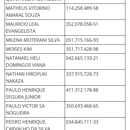
MATHEUS VITORINO
114.258.489-58
AMARAL SOUZA
MAURICIO LEAL
352.078.058-51
EVANGELISTA
MILENA MOTERANI SILVA
051.715.166-93
MOISES KIM
351.717.428-98
NATANAEL HELI
042.665.133-21
DOMINGOS VIANA
NATHAN HIROYUKI
337.915.728-73
NAKAZA
PAULO HENRIQUE
411.312.178-88
SEGURA JUNIOR
PAULO VICTOR SA
350.693.468-65
NOGUEIRA
PEDRO HENRIQUE
034.845.111-33
CARVALHO DA SILVA