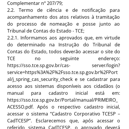
Complementar nº 207/79;
2.2.
Termo de ciência e de notificação para
acompanhamento dos atos relativos à tramitação
do processo de nomeação e posse junto ao
Tribunal de Contas do Estado - TCE;
2.2.1.
Informamos aos aprovados que, em virtude
do determinado na Instrução do Tribunal de
Contas do Estado, todos deverão acessar o site do
TCE no seguinte endereço:
https://sso.tce.sp.gov.br/cas- server/login?
service=https%3A%2F%2Fsso.tce.sp.gov.br%2FPort
al/j_spring_cas_security_check e se cadastrar para
acesso aos sistemas disponíveis aos cidadãos (o
manual para cadastro inicial está em:
https://sso.tce.sp.gov.br/Portal/manual/PRIMEIRO_
ACESSO.pdf
. Após o respectivo cadastro inicial,
acessar o sistema “Cadastro Corporativo TCESP –
CadTCESP”. Esclarecemos que, após acessar o
referido sistema CadTCESP, o aprovado deverá