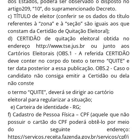
dos Estados, poderá ser observado o disposto no
artigo209, “10”, do supramencionado Decreto.
c)
TÍTULO de eleitor (conferir se os dados do título
referentes à “zona” e à “seção” são iguais aos que
constam da Certidão de Quitação Eleitoral);
d)
CERTIDÃO de quitação eleitoral obtida no
endereço
http://www.tse.jus.br
ou junto aos
Cartórios Eleitorais (OBS.1 - A referida CERTIDÃO
deve conter no corpo do texto o termo “QUITE” e
ter data posterior a essa publicação. OBS.2 - Caso o
candidato não consiga emitir a Certidão ou dela
não conste
o termo “QUITE”, deverá se dirigir ao cartório
eleitoral para regularizar a
situação;
e)
Carteira de identidade -
RG;
f)
Cadastro de Pessoa Física
–
CPF (aquele que não
possuir o cartão do CPF poderá obtê-lo por meio
do
seguinte
endereço:
https://servicos.receita.fazenda.gov.br/servicos/cpf/i