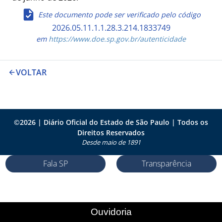
Este documento pode ser verificado pelo código
2026.05.11.1.1.28.3.214.1833749
em
https://www.doe.sp.gov.br/autenticidade
VOLTAR
©
2026
| Diário Oficial do Estado de São Paulo | Todos os
Direitos Reservados
Desde maio de 1891
Fala SP
Transparência
Ouvidoria