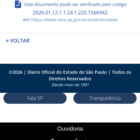
Este documento pode ser verificado pelo código
2026.01.12.1.1.24.1.220.1566942
em
https://www.doe.sp.gov.br/autenticidade
VOLTAR
©
2026
| Diário Oficial do Estado de São Paulo | Todos os
Direitos Reservados
Desde maio de 1891
Fala SP
Transparência
Ouvidoria